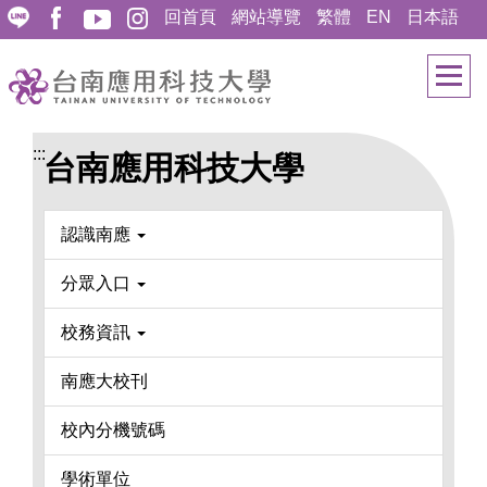
跳
回首頁
網站導覽
繁體
EN
日本語
到
主
要
內
容
:::
台南應用科技大學
區
認識南應
分眾入口
校務資訊
南應大校刊
校內分機號碼
學術單位