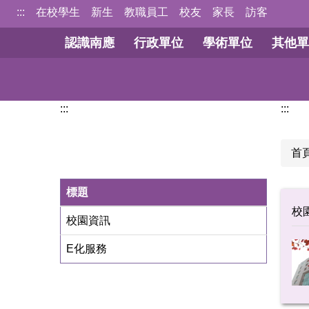
跳
:::
在校學生
新生
教職員工
校友
家長
訪客
到
認識南應
行政單位
學術單位
其他單
主
要
內
容
:::
:::
區
首
標題
校
校園資訊
E化服務