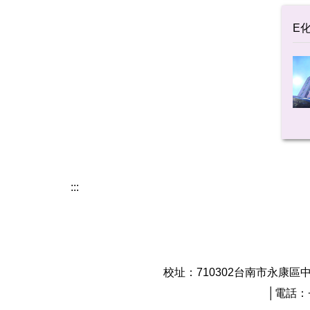
E
:::
校址：710302台南市永康區中正路529號 N
│電話：+8