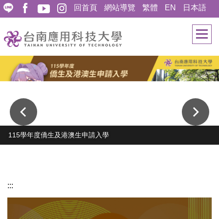
跳
回首頁
網站導覽
繁體
EN
日本語
到
主
要
內
容
區
115學年度僑生及港澳生申請入學
新生服務專區
:::
南應 Focus
校園開放日活動
Open Day
畢業典禮專區