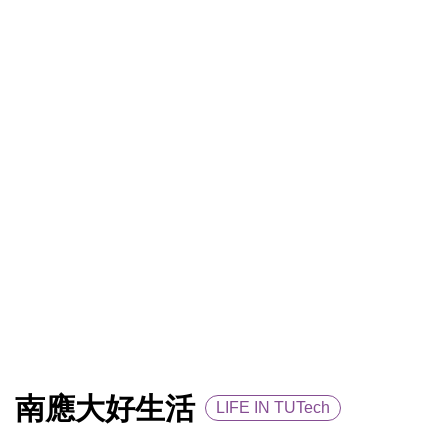
捐贈興學專區
性別平等教育委員會
高教深耕專區
USR計畫專區
全球刺繡研發中心
學生學雜費輔助方案
南應大好生活
LIFE IN TUTech