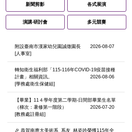
新聞剪影
各式展演
演講‧研討會
多元競賽
附設臺南市漢家幼兒園誠徵園長
2026-08-07
[人事室]
轉知衛生福利部「115-116年COVID-19疫苗接種
計畫」相關資訊。
2026-08-06
[學務處衛生保健組]
【畢業】11４學年度第二學期-日間部畢業生名單
（梯次：暑修第一階段）
2026-07-20
[教務處註冊組]
​​​​​​​🎉 恭賀南應大美術系_系友_林姿吟榮獲115年全