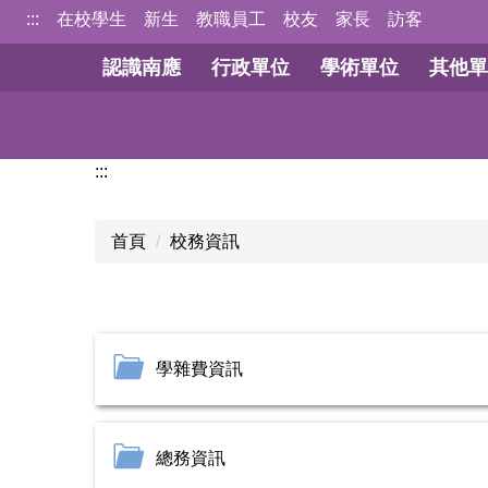
跳
:::
在校學生
新生
教職員工
校友
家長
訪客
到
認識南應
行政單位
學術單位
其他單
主
要
內
容
:::
區
首頁
校務資訊
學雜費資訊
總務資訊