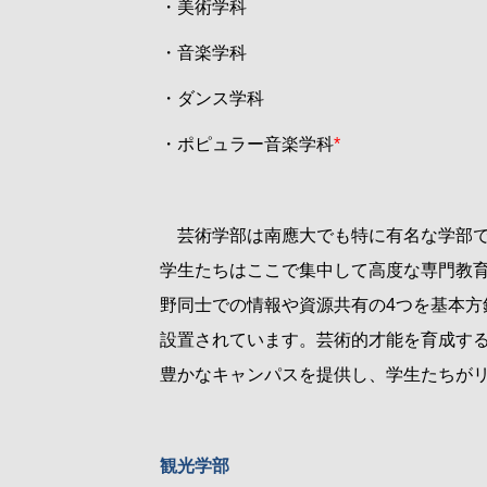
・美術学科
・音楽学科
・ダンス学科
・ポピュラー音楽学科
*
芸術学部は南應大でも特に有名な学部で
学生たちはここで集中して高度な専門教
野同士での情報や資源共有の
4
つを基本方
設置されています。芸術的才能を育成す
豊かなキャンパスを提供し、学生たちが
観光学部