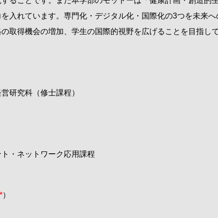
究することです。また本学部のモットーは「健康計画・創造的
力を入れています。専門化・デジタル化・国際化の
3
つを未来へ
格の取得機会の増加、学生の国際的視野を広げることを目指し
経営研究科（修士課程）
ント・ネットワーク応用課程
*
）