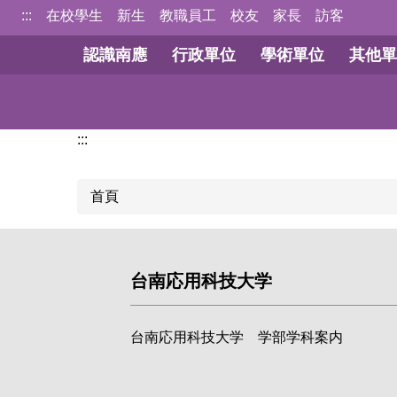
跳
:::
在校學生
新生
教職員工
校友
家長
訪客
到
認識南應
行政單位
學術單位
其他單
主
要
內
容
:::
區
首頁
台南応用科技大学
台南応用科技大学 学部学科案内