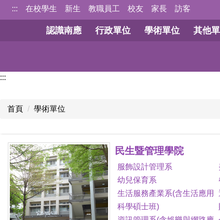
跳
:::
在校學生
新生
教職員工
校友
家長
訪客
到
認識南應
行政單位
學術單位
其他單
主
要
內
容
:::
區
首頁
學術單位
民生暨管理學院
服飾設計管理系
幼兒保育系
生活服務產業系(含生活應用
科學碩士班)
資訊管理系(含娛樂與網路應