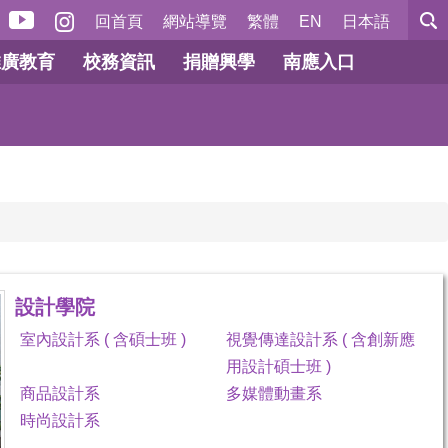
回首頁
網站導覽
繁體
EN
日本語
推廣教育
校務資訊
捐贈興學
南應入口
設計學院
室內設計系 ( 含碩士班 )
視覺傳達設計系 ( 含創新應
用設計碩士班 )
商品設計系
多媒體動畫系
時尚設計系