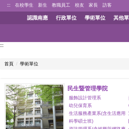
跳
:::
在校學生
新生
教職員工
校友
家長
訪客
到
認識南應
行政單位
學術單位
其他單
主
要
內
容
:::
區
首頁
學術單位
民生暨管理學院
服飾設計管理系
幼兒保育系
生活服務產業系(含生活應用
科學碩士班)
資訊管理系(含娛樂與網路應