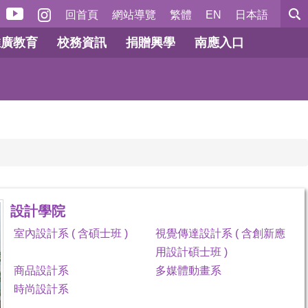
回首頁
網站導覽
繁體
EN
日本語
推廣教育
校務資訊
捐贈興學
南應入口
設計學院
室內設計系 ( 含碩士班 )
視覺傳達設計系 ( 含創新應
用設計碩士班 )
商品設計系
多媒體動畫系
時尚設計系