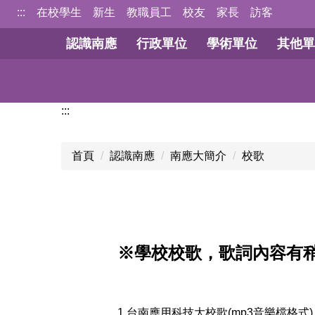
跳
:::
在校學生
新生
教職員工
校友
家長
訪客
到
認識南應
行政單位
學術單位
其他單
主
要
內
容
:::
區
首頁
認識南應
南應大簡介
校歌
※學校校歌，歌詞內容有
1.台南應用科技大校歌(mp3音樂檔格式)