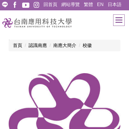
跳
回首頁
網站導覽
繁體
EN
日本語
到
主
要
內
容
:::
首頁
認識南應
南應大簡介
校徽
區