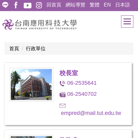
跳
回首頁
網站導覽
繁體
EN
日本語
到
主
要
內
容
:::
首頁
行政單位
區
校長室
06-2535641
06-2540702
empred@mail.tut.edu.tw