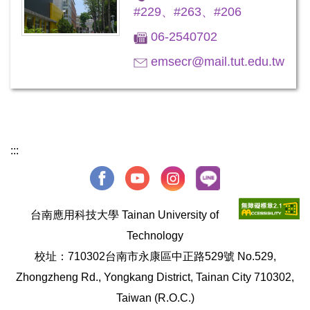
#229、#263、#206
06-2540702
emsecr@mail.tut.edu.tw
:::
台南應用科技大學 Tainan University of
Technology
校址：710302台南市永康區中正路529號 No.529,
Zhongzheng Rd., Yongkang District, Tainan City 710302,
Taiwan (R.O.C.)