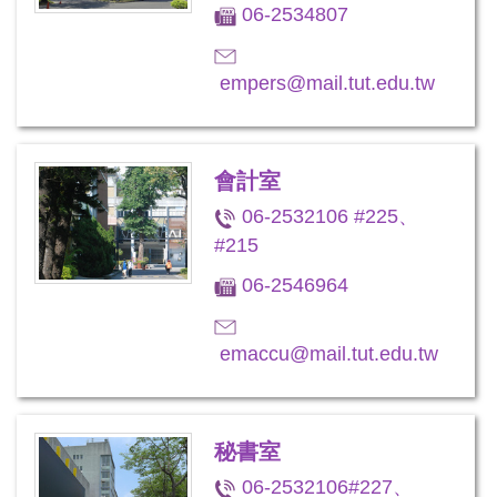
06-2534807
empers@mail.tut.edu.tw
會計室
06-2532106 #225、
#215
06-2546964
emaccu@mail.tut.edu.tw
秘書室
06-2532106#227、