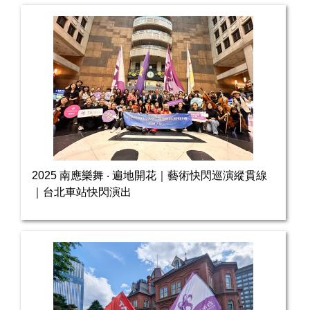
2025 南應樂舞 ‧ 遍地開花｜藝術快閃巡演縱貫線
｜台北車站快閃演出