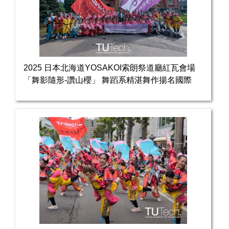
2025 日本北海道YOSAKOI索朗祭道廳紅瓦會場
「舞影隨形-讚山櫻」 舞蹈系精湛舞作揚名國際