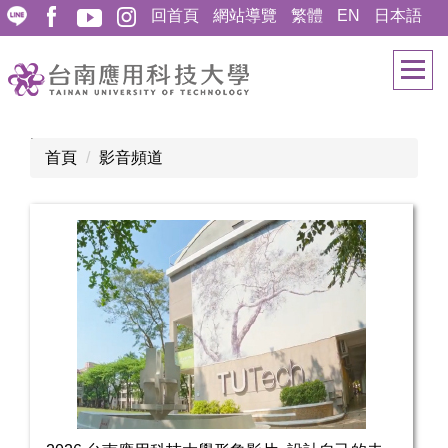
跳
回首頁
網站導覽
繁體
EN
日本語
到
主
要
內
容
:::
首頁
影音頻道
區