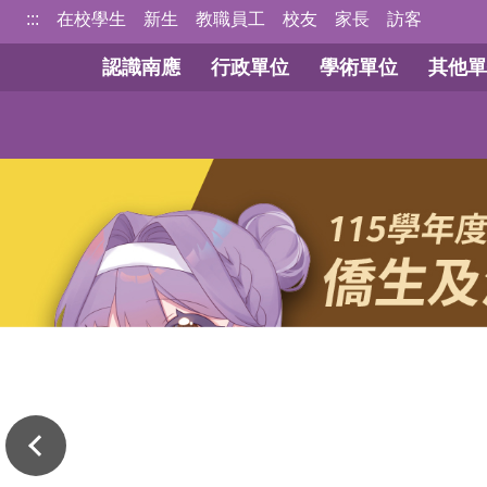
跳
:::
在校學生
新生
教職員工
校友
家長
訪客
到
認識南應
行政單位
學術單位
其他單
主
要
內
容
區