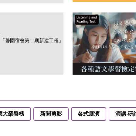
1
】「馨園宿舍第二期新建工程」
應大榮譽榜
新聞剪影
各式展演
演講‧研