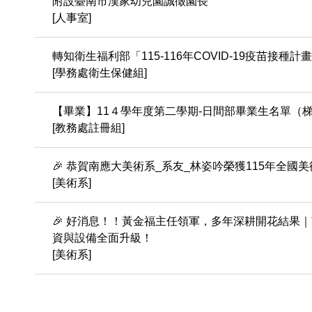
附設臺南市漢家幼兒園誠徵園長
[人事室]
轉知衛生福利部「115-116年COVID-19疫苗接種
[學務處衛生保健組]
【畢業】11４學年度第二學期-日間部畢業生名單（
[教務處註冊組]
​​​​​​​🎉 恭賀南應大美術系_系友_林姿吟榮獲115年
[美術系]
🎉 好消息！！黃金福主任領軍，多年深耕開花結果｜
資與設備全面升級！
[美術系]