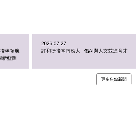
2026-07-27
捷接棒領航
許和捷接掌南應大 · 倡AI與人文並進育才
學新藍圖
更多焦點新聞