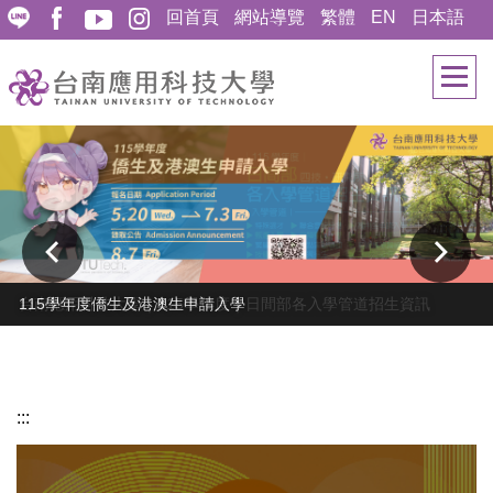
跳
回首頁
網站導覽
繁體
EN
日本語
到
主
要
內
容
區
115學年度僑生及港澳生申請入學
台南應用科技大學｜115學年度｜日間部各入學管道招生資訊
新生服務專區
:::
南應 Focus
校園開放日活動
Open Day
畢業典禮專區